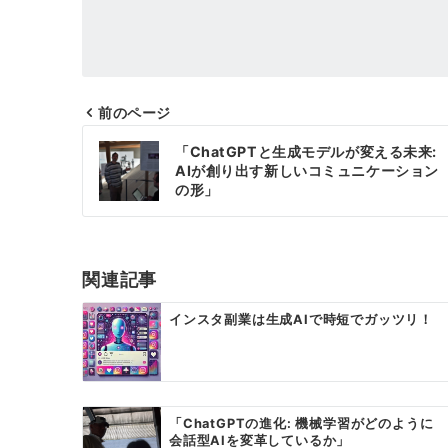
前のページ
投
「ChatGPTと生成モデルが変える未来:
稿
AIが創り出す新しいコミュニケーション
の形」
ナ
ビ
ゲ
関連記事
ー
インスタ副業は生成AIで時短でガッツリ！
シ
ョ
ン
「ChatGPTの進化: 機械学習がどのように
会話型AIを変革しているか」