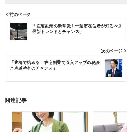
前のページ
投
「在宅副業の新常識！千葉市在住者が知るべき
稿
最新トレンドとチャンス」
ナ
次のページ
ビ
ゲ
「豊橋で始める！在宅副業で収入アップの秘訣
と地域特有のチャンス」
ー
シ
ョ
関連記事
ン