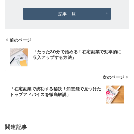
記事一覧
前のページ
投
「たった30分で始める！在宅副業で効率的に
稿
収入アップする方法」
ナ
次のページ
ビ
ゲ
「在宅副業で成功する秘訣！知恵袋で見つけた
トップアドバイスを徹底解説」
ー
シ
ョ
関連記事
ン