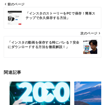
前のページ
投
「インスタのストーリーをPCで保存！簡単ス
稿
テップで永久保存する方法」
ナ
次のページ
ビ
ゲ
「インスタの動画を保存する時にバレる？安全
にダウンロードする方法を徹底解説！」
ー
シ
ョ
関連記事
ン