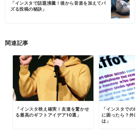
ゲ
「インスタで話題沸騰！後から音楽を加えてバ
ズる投稿の秘訣」
ー
シ
ョ
関連記事
ン
「インスタ映え確実！友達を驚かせ
「インスタでのN
る最高のギフトアイデア10選」
に困ったら？外国
は」