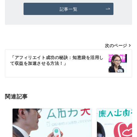
記事一覧
投
次のページ
稿
「アフィリエイト成功の秘訣：知恵袋を活用し
て収益を加速させる方法！」
ナ
ビ
ゲ
ー
関連記事
シ
ョ
ン